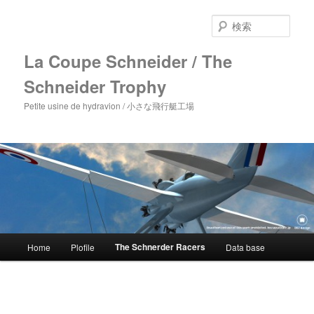
メ
イ
検
ン
索
コ
La Coupe Schneider / The
ン
Schneider Trophy
テ
ン
Petite usine de hydravion / 小さな飛行艇工場
ツ
へ
移
動
メ
The Schnerder Racers
Home
Plofile
Data base
イ
ン
メ
ニ