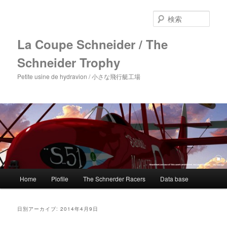
メ
サ
イ
ブ
検
ン
コ
索
コ
ン
La Coupe Schneider / The
ン
テ
Schneider Trophy
テ
ン
ン
ツ
Petite usine de hydravion / 小さな飛行艇工場
ツ
へ
へ
移
移
動
動
メ
Home
Plofile
The Schnerder Racers
Data base
イ
ン
メ
日別アーカイブ:
2014年4月9日
ニ