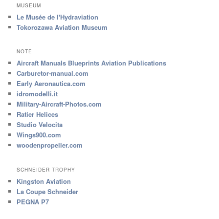
MUSEUM
Le Musée de l'Hydraviation
Tokorozawa Aviation Museum
NOTE
Aircraft Manuals Blueprints Aviation Publications
Carburetor-manual.com
Early Aeronautica.com
idromodelli.it
Military-Aircraft-Photos.com
Ratier Helices
Studio Velocita
Wings900.com
woodenpropeller.com
SCHNEIDER TROPHY
Kingston Aviation
La Coupe Schneider
PEGNA P7