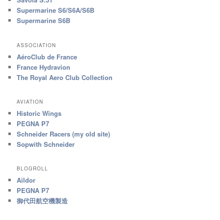
Supermarine S6/S6A/S6B
Supermarine S6B
ASSOCIATION
AéroClub de France
France Hydravion
The Royal Aero Club Collection
AVIATION
Historic Wings
PEGNA P7
Schneider Racers (my old site)
Sopwith Schneider
BLOGROLL
Aildor
PEGNA P7
御代田航空機製造