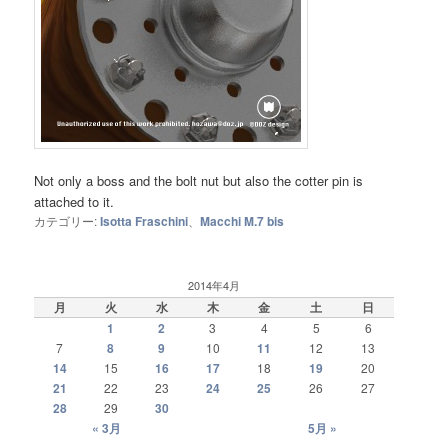
Not only a boss and the bolt nut but also the cotter pin is
attached to it.
カテゴリー:
Isotta Fraschini
、
Macchi M.7 bis
2014年4月
月
火
水
木
金
土
日
1
2
3
4
5
6
7
8
9
10
11
12
13
14
15
16
17
18
19
20
21
22
23
24
25
26
27
28
29
30
« 3月
5月 »