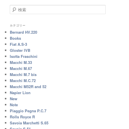
検
索
カテゴリー
Bernard HV.220
Books
Fiat A.S-3
Gloster IVB
Isotta Fraschini
Macchi M.33
Macchi M.67
Macchi M.7 bis
Macchi M.C.72
Macchi M52R and 52
Napier Lion
New
Note
Piaggio Pegna P.C.7
Rolls Royce R
Savoia Marchetti S.65
Savoia S.51